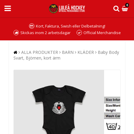
0
Kort, Faktura, Swish eller Delbetalning!
Skickas inom 2 arbetsdagar
Official Merchandise
ALLA PRODUKTER
BARN
KLÄDER
Baby Body
Svart, Björnen, kort ärm